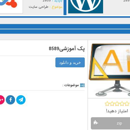
289
بازدید :
2809
موضوع :
طراحی سایت
پک آموزشی8589
خرید و دانلود
موضوعات :
امتیاز دهید!
zip