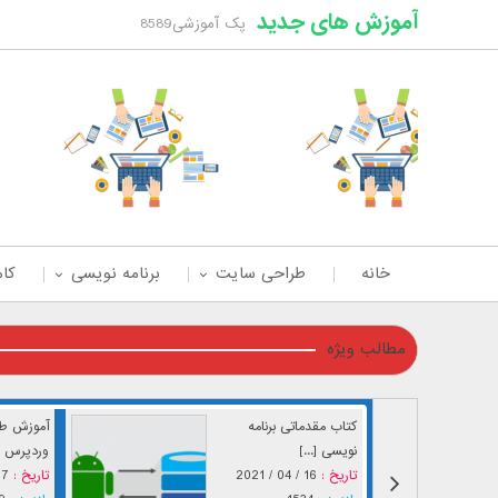
آموزش های جدید
پک آموزشی8589
خانه
طراحی سایت
برنامه نویسی
کام
مطالب ویژه
کتاب مقدماتی برنامه
آموزش طر
نویسی [...]
وردپرس [.
تاریخ :
16 / 04 / 2021
تاریخ :
04 / 2021