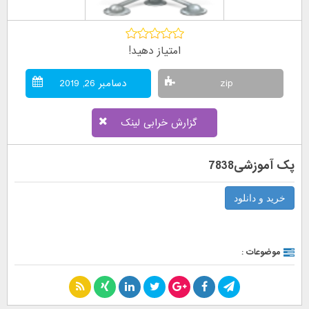
امتیاز دهید!
zip
دسامبر 26, 2019
گزارش خرابی لینک
پک آموزشی7838
خرید و دانلود
موضوعات :