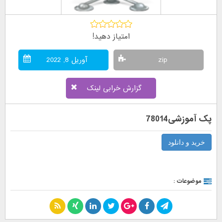
امتیاز دهید!
zip
آوریل 8, 2022
گزارش خرابی لینک
پک آموزشی78014
خرید و دانلود
موضوعات :