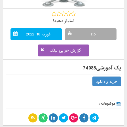
امتیاز دهید!
zip
فوریه 16, 2022
گزارش خرابی لینک
پک آموزشی74085
خرید و دانلود
موضوعات :