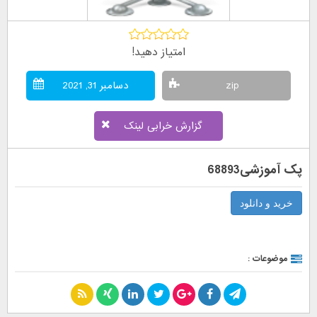
امتیاز دهید!
zip
دسامبر 31, 2021
گزارش خرابی لینک
پک آموزشی68893
خرید و دانلود
موضوعات :