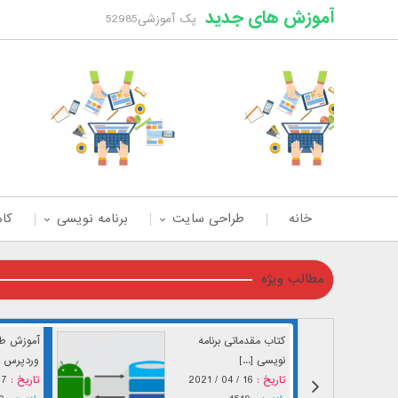
آموزش های جدید
پک آموزشی52985
خانه
طراحی سایت
برنامه نویسی
کام
مطالب ویژه
کتاب مقدماتی برنامه
آموزش طر
نویسی [...]
وردپرس [.
تاریخ :
16 / 04 / 2021
تاریخ :
04 / 2021