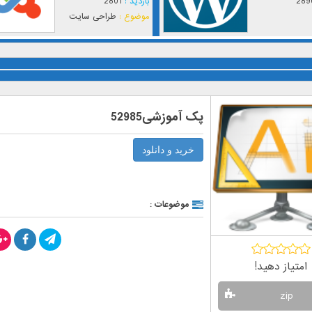
289
بازدید :
2801
موضوع :
طراحی سایت
پک آموزشی52985
خرید و دانلود
موضوعات :
امتیاز دهید!
zip