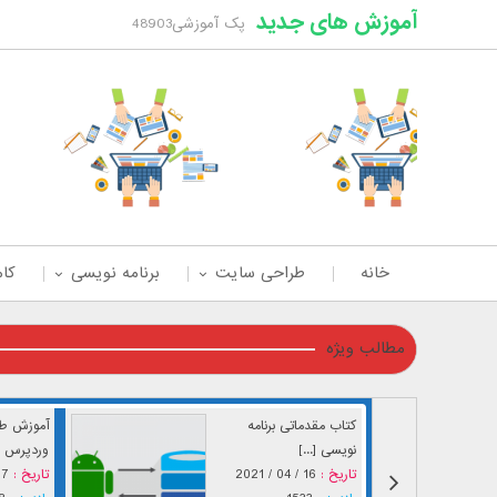
آموزش های جدید
پک آموزشی48903
خانه
طراحی سایت
برنامه نویسی
کام
مطالب ویژه
کتاب مقدماتی برنامه
آموزش طر
نویسی [...]
وردپرس [.
تاریخ :
16 / 04 / 2021
تاریخ :
04 / 2021