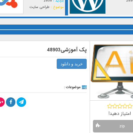
289
بازدید :
2808
موضوع :
طراحی سایت
پک آموزشی48903
خرید و دانلود
موضوعات :
امتیاز دهید!
zip