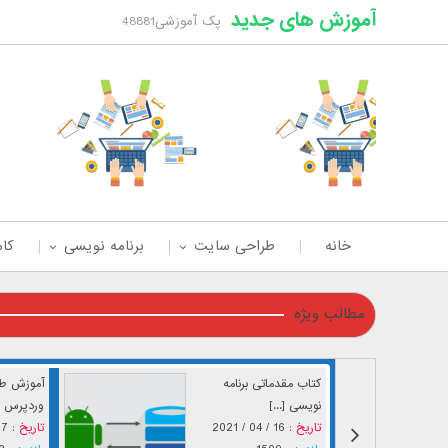
آموزش های جدید
پک آموزشی48881
خانه
طراحی سایت
برنامه نویسی
کام
مطالب ویژه
کتاب مقدماتی برنامه
آموزش طر
نویسی [...]
وردپرس [.
تاریخ :
16 / 04 / 2021
تاریخ :
04 / 2021