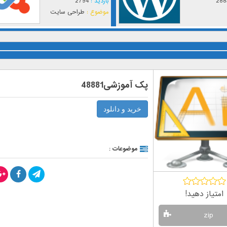
288
بازدید :
2794
موضوع :
طراحی سایت
پک آموزشی48881
خرید و دانلود
موضوعات :
امتیاز دهید!
zip