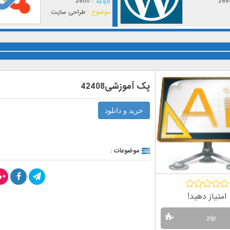
288
بازدید :
2800
موضوع :
طراحی سایت
پک آموزشی42408
خرید و دانلود
موضوعات :
امتیاز دهید!
zip