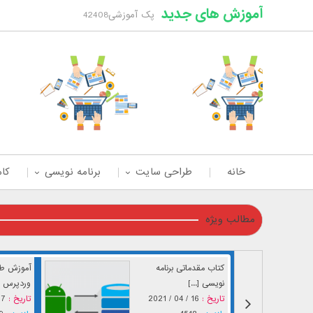
آموزش های جدید
پک آموزشی42408
خانه
طراحی سایت
برنامه نویسی
کام
مطالب ویژه
کتاب مقدماتی برنامه
آموزش طر
نویسی [...]
وردپرس [.
تاریخ :
16 / 04 / 2021
تاریخ :
04 / 2021