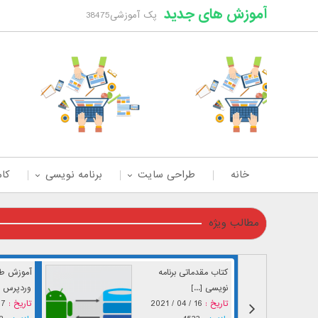
آموزش های جدید
پک آموزشی38475
خانه
طراحی سایت
برنامه نویسی
کام
مطالب ویژه
کتاب مقدماتی برنامه
آموزش طر
نویسی [...]
وردپرس [.
تاریخ :
16 / 04 / 2021
تاریخ :
04 / 2021