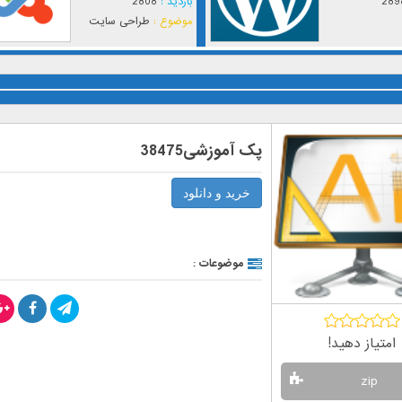
289
بازدید :
2808
موضوع :
طراحی سایت
پک آموزشی38475
خرید و دانلود
موضوعات :
امتیاز دهید!
zip