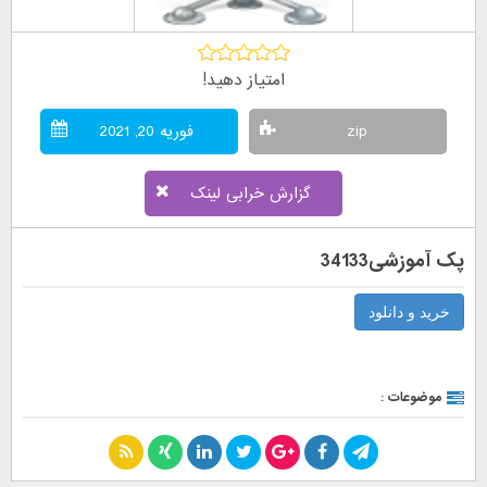
امتیاز دهید!
zip
فوریه 20, 2021
گزارش خرابی لینک
پک آموزشی34133
خرید و دانلود
موضوعات :