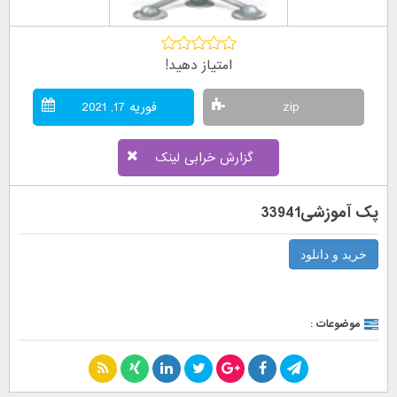
امتیاز دهید!
zip
فوریه 17, 2021
گزارش خرابی لینک
پک آموزشی33941
خرید و دانلود
موضوعات :