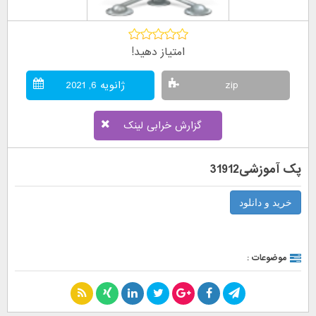
امتیاز دهید!
zip
ژانویه 6, 2021
گزارش خرابی لینک
پک آموزشی31912
خرید و دانلود
موضوعات :