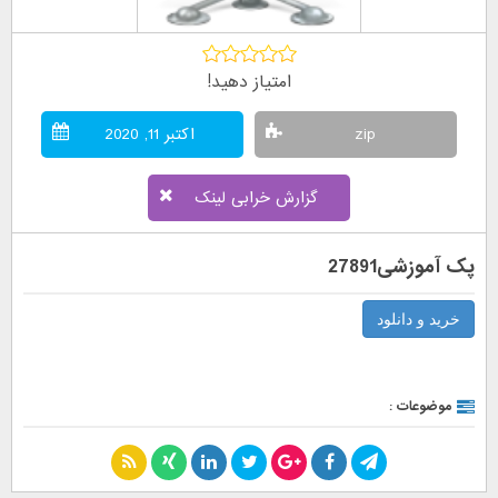
امتیاز دهید!
zip
اکتبر 11, 2020
گزارش خرابی لینک
پک آموزشی27891
خرید و دانلود
موضوعات :