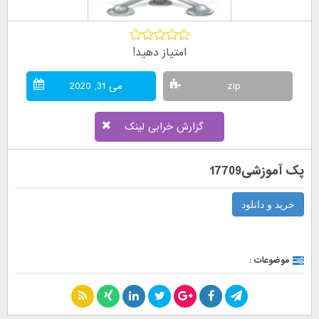
امتیاز دهید!
zip
می 31, 2020
گزارش خرابی لینک
پک آموزشی17709
خرید و دانلود
موضوعات :