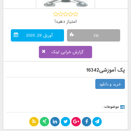
امتیاز دهید!
zip
آوریل 29, 2020
گزارش خرابی لینک
پک آموزشی16342
خرید و دانلود
موضوعات :